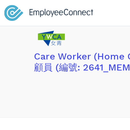
Care Worker (Home
顧員 (編號: 2641_MEM